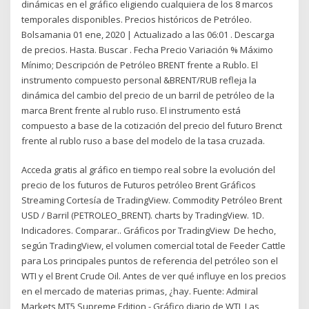
dinámicas en el gráfico eligiendo cualquiera de los 8 marcos
temporales disponibles. Precios históricos de Petróleo.
Bolsamania 01 ene, 2020 | Actualizado a las 06:01 . Descarga
de precios. Hasta. Buscar . Fecha Precio Variación % Máximo
Mínimo; Descripción de Petróleo BRENT frente a Rublo. El
instrumento compuesto personal &BRENT/RUB refleja la
dinámica del cambio del precio de un barril de petróleo de la
marca Brent frente al rublo ruso. El instrumento está
compuesto a base de la cotización del precio del futuro Brenct
frente al rublo ruso a base del modelo de la tasa cruzada.
Acceda gratis al gráfico en tiempo real sobre la evolución del
precio de los futuros de Futuros petróleo Brent Gráficos
Streaming Cortesía de TradingView. Commodity Petróleo Brent
USD / Barril (PETROLEO_BRENT). charts by TradingView. 1D.
Indicadores. Comparar.. Gráficos por TradingView De hecho,
según TradingView, el volumen comercial total de Feeder Cattle
para Los principales puntos de referencia del petróleo son el
WTI y el Brent Crude Oil. Antes de ver qué influye en los precios
en el mercado de materias primas, ¿hay. Fuente: Admiral
Markets MT5 Supreme Edition - Gráfico diario de WTI Las