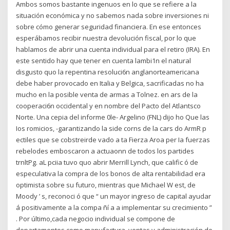
Ambos somos bastante ingenuos en lo que se refiere a la
situación económica y no sabemos nada sobre inversiones ni
sobre cómo generar seguridad financiera. En ese entonces
esperábamos recibir nuestra devolución fiscal, por lo que
hablamos de abrir una cuenta individual para el retiro (IRA). En
este sentido hay que tener en cuenta lambi1n el natural
disgusto quo la repentina resoluci6n anglanorteamericana
debe haber provocado en Italia y Belgica, sacrificadas no ha
mucho en la posible venta de armas a Tolnez. en ars de la
cooperaci6n occidental y en nombre del Pacto del Atlantsco
Norte. Una cepia del informe 0le- Argelino (FNL) dijo ho Que las
Ios romicios, -garantizando la side corns de la cars do ArmR p
ectiles que se cobstreirde vado a ta Fierza Aroa per Ia fuerzas
rebelodes emboscaron a actuaonn de todos los partides
trnltPg. aL pciia tuvo quo abrir Merrill Lynch, que calific ó de
especulativa la compra de los bonos de alta rentabilidad era
optimista sobre su futuro, mientras que Michael W est, de
Moody ’ s, reconoci ó que “ un mayor ingreso de capital ayudar
á positivamente a la compa ñí a a implementar su crecimiento ”
. Por último,cada negocio individual se compone de
departamentos como manufactura, ventas y administración de