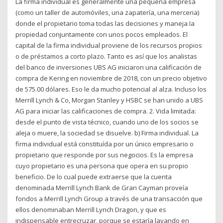
La firma individual es generalmente una pequeña empresa
(como un taller de automóviles, una zapatería, una merceria)
donde el propietario toma todas las decisiones y maneja Ia
propiedad conjuntamente con unos pocos empleados. El
capital de la firma individual proviene de los recursos propios
o de préstamos a corto plazo. Tanto es así que los analistas
del banco de inversiones UBS AG iniciaron una calificación de
compra de Kering en noviembre de 2018, con un precio objetivo
de 575.00 dólares. Eso le da mucho potencial al alza. Incluso los
Merrill Lynch & Co, Morgan Stanley y HSBC se han unido a UBS
AG para iniciar las calificaciones de compra. 2. Vida limitada:
desde el punto de vista técnico, cuando uno de los socios se
aleja o muere, la sociedad se disuelve. b) Firma individual. La
firma individual está constituída por un único empresario o
propietario que responde por sus negocios. Es la empresa
cuyo propietario es una persona que opera en su propio
beneficio. De lo cual puede extraerse que la cuenta
denominada Merrill Lynch Bank de Gran Cayman proveía
fondos a Merrill Lynch Group a través de una transacción que
ellos denominaban Merrill Lynch Dragon, y que es
indispensable entrecruzar, porque se estaría lavando en