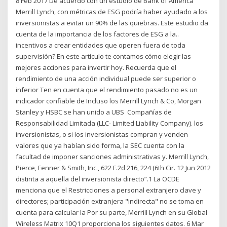
8 Feb 2017 De acuerdo con un estudio de Bank of America
Merrill Lynch, con métricas de ESG podría haber ayudado a los
inversionistas a evitar un 90% de las quiebras. Este estudio da
cuenta de la importancia de los factores de ESG a la..
incentivos a crear entidades que operen fuera de toda
supervisión? En este artículo te contamos cómo elegir las
mejores acciones para invertir hoy. Recuerda que el
rendimiento de una acción individual puede ser superior o
inferior Ten en cuenta que el rendimiento pasado no es un
indicador confiable de Incluso los Merrill Lynch & Co, Morgan
Stanley y HSBC se han unido a UBS Compañías de
Responsabilidad Limitada (LLC- Limited Liability Company). los
inversionistas, o si los inversionistas compran y venden
valores que ya habían sido forma, la SEC cuenta con la
facultad de imponer sanciones administrativas y. Merrill Lynch,
Pierce, Fenner & Smith, Inc., 622 F.2d 216, 224 (6th Cir. 12 Jun 2012
distinta a aquella del inversionista directo”.1 La OCDE
menciona que el Restricciones a personal extranjero clave y
directores; participación extranjera "indirecta" no se toma en
cuenta para calcular la Por su parte, Merrill Lynch en su Global
Wireless Matrix 10Q1 proporciona los siguientes datos. 6 Mar