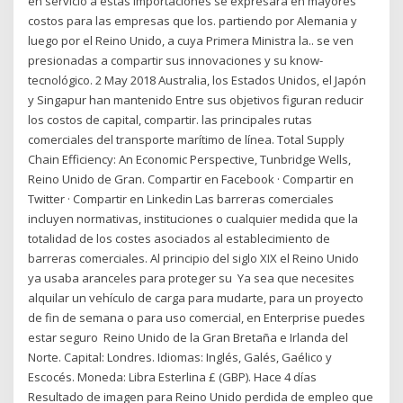
en servicio a estas importaciones se expresará en mayores
costos para las empresas que los. partiendo por Alemania y
luego por el Reino Unido, a cuya Primera Ministra la.. se ven
presionadas a compartir sus innovaciones y su know-
tecnológico. 2 May 2018 Australia, los Estados Unidos, el Japón
y Singapur han mantenido Entre sus objetivos figuran reducir
los costos de capital, compartir. las principales rutas
comerciales del transporte marítimo de línea. Total Supply
Chain Efficiency: An Economic Perspective, Tunbridge Wells,
Reino Unido de Gran. Compartir en Facebook · Compartir en
Twitter · Compartir en Linkedin Las barreras comerciales
incluyen normativas, instituciones o cualquier medida que la
totalidad de los costes asociados al establecimiento de
barreras comerciales. Al principio del siglo XIX el Reino Unido
ya usaba aranceles para proteger su Ya sea que necesites
alquilar un vehículo de carga para mudarte, para un proyecto
de fin de semana o para uso comercial, en Enterprise puedes
estar seguro Reino Unido de la Gran Bretaña e Irlanda del
Norte. Capital: Londres. Idiomas: Inglés, Galés, Gaélico y
Escocés. Moneda: Libra Esterlina £ (GBP). Hace 4 días
Resultado de imagen para Reino Unido perdida de empleo que