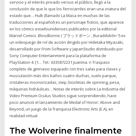
servicio y el interés privado versus el público, llegó a la
conclusión de que lo que los ferrocarriles eran una criatura del
estado que… Hulk (llamado La Masa en muchas de las
traducciones al español) es un personaje ficticio, que aparece
en los cómics estadounidenses publicados por la editorial
Marvel Comics. Bloodborne ( ブラッドボーン , Buraddobōn ?) es
un videojuego de rol de acción dirigido por Hidetaka Miyazaki,
desarrollado por From Software y JapanStudio distribuido por
Sony Computer Entertainment para la plataforma de
PlayStation 4. [1… Tel.: 6335872231 Juanma. n Traspaso
completo de gimnasio equipado con tres salas para clases y
musculación más dos baños cuatro duchas, suelo parque,
cristaleras insonorizadas, step, bicicletas de spinning, pesa,
máquinas hidráulicas… Notas de interés sobre La Industria del
Video Premium Oculus Studios sigue sorprendiendo, hace
poco anunció el lanzamiento de Medal of Honor: Above and
Beyond, un juego de la franquicia Electronic Arts (E.A), en
realidad virtual.
The Wolverine finalmente