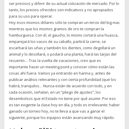
ser precisos y diferir de su actual cotización de mercado. Por lo
tanto, los precios ofrecidos son indicativos y no apropiados
para su uso para operar.
Hoy esos mismos dólares sólo te compran un tercio del big mac
mientras que los mismos gramos de oro te compran la
hamburguesa. Con él, el gaucho, lo mismo cortará una huasca,
emparejará los vasos de su caballo, partirá la carne, se
escarbará las uñas y también los dientes, como degollará un
animal y lo desollará, o podará una planta, hará las tarjas del
recuento… Tras la vuelta de vacaciones, creo que es
importante hacer un meeting point y conocer cómo están las
cosas ahí fuera. Vamos ya entrando en harina y, antes de
publicar análisis relevantes y con cierta profundidad (que los
habrá, tranquilos… Nunca están de acuerdo con todo, y en
cada ocasión, señalan, en un “pliego de ajustes”, los
desembolsos que el Estado no tiene por qué asumir. Por eso
es tan exigente la clase hoy en día, y todo es irrelevante; haber
ganado un torneo hoy, no te lleva a que vas a ganar el
siguiente, porque los equipos están avanzando muy rápido.