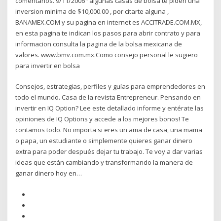
comentarios. 9/11/2006 · algunas casas de bolsa te piden una
inversion minima de $10,000.00 , por citarte alguna ,
BANAMEX.COM y su pagina en internet es ACCITRADE.COM.MX,
en esta pagina te indican los pasos para abrir contrato y para
informacion consulta la pagina de la bolsa mexicana de
valores. www.bmv.com.mx.Como consejo personal le sugiero
para invertir en bolsa
Consejos, estrategias, perfiles y guías para emprendedores en
todo el mundo. Casa de la revista Entrepreneur. Pensando en
invertir en IQ Option? Lee este detallado informe y entérate las
opiniones de IQ Options y accede a los mejores bonos! Te
contamos todo. No importa si eres un ama de casa, una mama
o papa, un estudiante o simplemente quieres ganar dinero
extra para poder después dejar tu trabajo. Te voy a dar varias
ideas que están cambiando y transformando la manera de
ganar dinero hoy en…