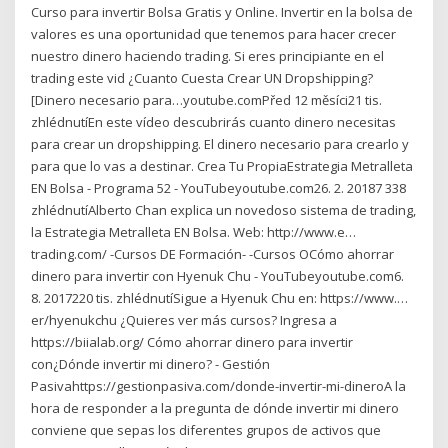
Curso para invertir Bolsa Gratis y Online. Invertir en la bolsa de
valores es una oportunidad que tenemos para hacer crecer
nuestro dinero haciendo trading. Si eres principiante en el
trading este vid️ ¿Cuanto Cuesta Crear UN Dropshipping?
[Dinero necesario para…youtube.comPřed 12 měsíci21 tis.
zhlédnutíEn este vídeo descubrirás cuanto dinero necesitas
para crear un dropshipping. El dinero necesario para crearlo y
para que lo vas a destinar. Crea Tu PropiaEstrategia Metralleta
EN Bolsa - Programa 52 - YouTubeyoutube.com26. 2. 20187 338
zhlédnutíAlberto Chan explica un novedoso sistema de trading,
la Estrategia Metralleta EN Bolsa. Web: http://www.e…
trading.com/ -Cursos DE Formación- -Cursos OCómo ahorrar
dinero para invertir con Hyenuk Chu - YouTubeyoutube.com6.
8. 2017220 tis. zhlédnutíSigue a Hyenuk Chu en: https://www.…
er/hyenukchu ¿Quieres ver más cursos? Ingresa a
https://biialab.org/ Cómo ahorrar dinero para invertir
con¿Dónde invertir mi dinero? - Gestión
Pasivahttps://gestionpasiva.com/donde-invertir-mi-dineroA la
hora de responder a la pregunta de dónde invertir mi dinero
conviene que sepas los diferentes grupos de activos que