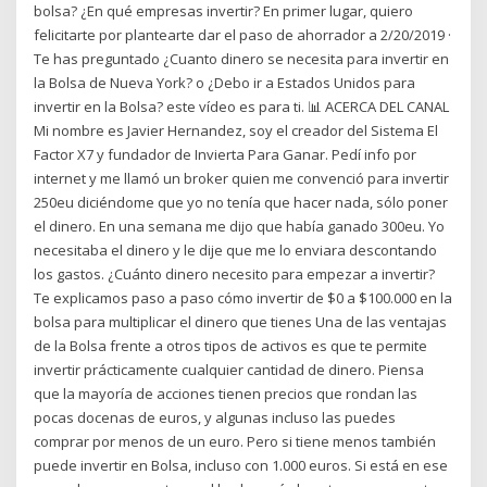
bolsa? ¿En qué empresas invertir? En primer lugar, quiero
felicitarte por plantearte dar el paso de ahorrador a 2/20/2019 ·
Te has preguntado ¿Cuanto dinero se necesita para invertir en
la Bolsa de Nueva York? o ¿Debo ir a Estados Unidos para
invertir en la Bolsa? este vídeo es para ti. 📊 ACERCA DEL CANAL
Mi nombre es Javier Hernandez, soy el creador del Sistema El
Factor X7 y fundador de Invierta Para Ganar. Pedí info por
internet y me llamó un broker quien me convenció para invertir
250eu diciéndome que yo no tenía que hacer nada, sólo poner
el dinero. En una semana me dijo que había ganado 300eu. Yo
necesitaba el dinero y le dije que me lo enviara descontando
los gastos. ¿Cuánto dinero necesito para empezar a invertir?
Te explicamos paso a paso cómo invertir de $0 a $100.000 en la
bolsa para multiplicar el dinero que tienes Una de las ventajas
de la Bolsa frente a otros tipos de activos es que te permite
invertir prácticamente cualquier cantidad de dinero. Piensa
que la mayoría de acciones tienen precios que rondan las
pocas docenas de euros, y algunas incluso las puedes
comprar por menos de un euro. Pero si tiene menos también
puede invertir en Bolsa, incluso con 1.000 euros. Si está en ese