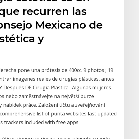
que recurren las
Consejo Mexicano de
stética y
erecha pone una prótesis de 400cc. 9 photos ; 19
rar imagenes reales de cirugías plásticas, antes
 Y Después DE Cirugía Plástica . Algunas mujeres…
cos nebo zaměstnávejte na největší burze
ny nabídek práce. Založení účtu a zveřejňování
comprehensive list of punta websites last updated
s trackers included with free apps.
téticos tienen un riesgo, especialmente cuando