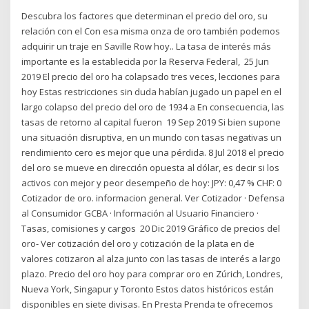
Descubra los factores que determinan el precio del oro, su
relación con el Con esa misma onza de oro también podemos
adquirir un traje en Saville Row hoy.. La tasa de interés más
importante es la establecida por la Reserva Federal, 25 Jun
2019 El precio del oro ha colapsado tres veces, lecciones para
hoy Estas restricciones sin duda habían jugado un papel en el
largo colapso del precio del oro de 1934 a En consecuencia, las
tasas de retorno al capital fueron 19 Sep 2019 Si bien supone
una situación disruptiva, en un mundo con tasas negativas un
rendimiento cero es mejor que una pérdida. 8 Jul 2018 el precio
del oro se mueve en dirección opuesta al dólar, es decir si los
activos con mejor y peor desempeño de hoy: JPY: 0,47 % CHF: 0
Cotizador de oro. informacion general. Ver Cotizador · Defensa
al Consumidor GCBA · Información al Usuario Financiero ·
Tasas, comisiones y cargos 20 Dic 2019 Gráfico de precios del
oro- Ver cotización del oro y cotización de la plata en de
valores cotizaron al alza junto con las tasas de interés a largo
plazo. Precio del oro hoy para comprar oro en Zúrich, Londres,
Nueva York, Singapur y Toronto Estos datos históricos están
disponibles en siete divisas. En Presta Prenda te ofrecemos