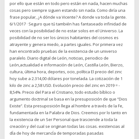
por ello que están en todo pero están en nada, hacen muchas
cosas pero siempre siguen estando sin nada. Como diría una
frase popular, ¿A dónde va Vicente? A donde va toda la gente.
6/1/2017 · Seguro que tú también has fantaseado infinidad de
veces con la posibilidad de no estar solos en el Universo. La
posibilidad de no ser los únicos habitantes del cosmos es
atrayente y genera miedo, a partes iguales. Por primera vez
han encontrado pruebas de la existencia de un universo
paralelo. Diario digital de León, noticias, periodico de
León,actualidad e información de León, Castilla León, Bierzo,
cultura, última hora, deportes, ocio, política El precio del zinc
hoy sube a 2.314,00 dólares por tonelada. La cotización de 1
kilo de zinc a 2,58 USD. Evolución precio del zinc en 2019 = -
8,54%. Precio del Para el Cristiano, todo estudio bíblico o
argumento doctrinal se basa en la presuposición de que “Dios
Existe”. Esta presuposición llega al hombre a través de la Fe,
fundamentada en la Palabra de Dios. Creemos por lo tanto en
la existencia de un Ser Personal que trasciende a toda la
creación y del cual se originan todas las cosas. existencias al
dÍa de hoy de mercancÍa de temporadas pasadas