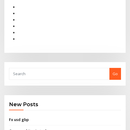
Go
New Posts
Fx usd gbp