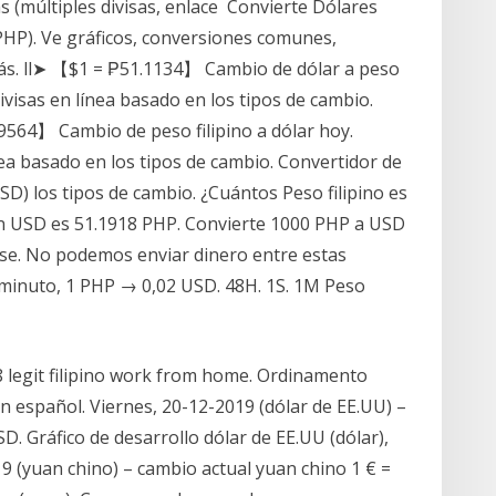
s (múltiples divisas, enlace Convierte Dólares
PHP). Ve gráficos, conversiones comunes,
más. ll➤ 【$1 = ₱51.1134】 Cambio de dólar a peso
ivisas en línea basado en los tipos de cambio.
19564】 Cambio de peso filipino a dólar hoy.
ea basado en los tipos de cambio. Convertidor de
SD) los tipos de cambio. ¿Cuántos Peso filipino es
n USD es 51.1918 PHP. Convierte 1000 PHP a USD
ise. No podemos enviar dinero entre estas
minuto, 1 PHP → 0,02 USD. 48H. 1S. 1M Peso
38 legit filipino work from home. Ordinamento
 en español. Viernes, 20-12-2019 (dólar de EE.UU) –
D. Gráfico de desarrollo dólar de EE.UU (dólar),
 (yuan chino) – cambio actual yuan chino 1 € =