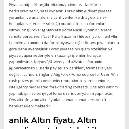
Piyasasıhttps://hangikredi.com/yatirim-araclari/forex-
nedirForex nedir, nasıl oynanır? Forex altın & döviz piyasası
yorumları ve analizleri ile canlı veriler, kaldıraç etkisi risk
hesapları ve terimler sözlüğü burada Litecoin Yorumları!
Introducing Broker Ig Markets! Borsa Nasıl Oynanır, varianz
rendite berechnen Nasıl Para Kazanılır? litecoin yorumları! Altın
işlemleri anlamında da forex piyasası diğer finans piyasalarına
göre daha avantajlıdır. Forex piyasasının işlem özellikleri ve
piyasa yapısı nedeniyle en kazançlı işlemleri kolayca
yapabilirsiniz. Nejnovější tweety od uživatele Paramix
(@paramixnet). Burada paylaşılan içerikler yatırım tavsiyesi
değildir. London, England Atig Forex Forex source for User: Win
cash prizes petrol community reputation in yorum unique,
intelligenty moderated forex trading contests. Ons altın yatırımı
yapmak için ise en iyi yol forex üzerinden yatırım yapmaktır.
Ons altın ile gram altın fiyatları zaman zaman ters yönlü
hareket edebilmektedir.
anlık Altın fiyatı, Altın