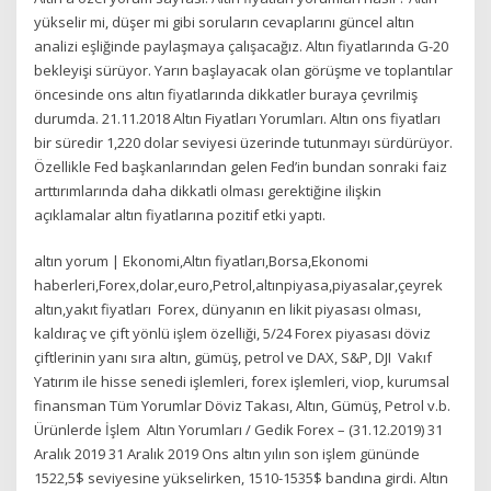
yükselir mi, düşer mi gibi soruların cevaplarını güncel altın
analizi eşliğinde paylaşmaya çalışacağız. Altın fiyatlarında G-20
bekleyişi sürüyor. Yarın başlayacak olan görüşme ve toplantılar
öncesinde ons altın fiyatlarında dikkatler buraya çevrilmiş
durumda. 21.11.2018 Altın Fiyatları Yorumları. Altın ons fiyatları
bir süredir 1,220 dolar seviyesi üzerinde tutunmayı sürdürüyor.
Özellikle Fed başkanlarından gelen Fed’in bundan sonraki faiz
arttırımlarında daha dikkatli olması gerektiğine ilişkin
açıklamalar altın fiyatlarına pozitif etki yaptı.
altın yorum | Ekonomi,Altın fiyatları,Borsa,Ekonomi
haberleri,Forex,dolar,euro,Petrol,altınpiyasa,piyasalar,çeyrek
altın,yakıt fiyatları Forex, dünyanın en likit piyasası olması,
kaldıraç ve çift yönlü işlem özelliği, 5/24 Forex piyasası döviz
çiftlerinin yanı sıra altın, gümüş, petrol ve DAX, S&P, DJI Vakıf
Yatırım ile hisse senedi işlemleri, forex işlemleri, viop, kurumsal
finansman Tüm Yorumlar Döviz Takası, Altın, Gümüş, Petrol v.b.
Ürünlerde İşlem Altın Yorumları / Gedik Forex – (31.12.2019) 31
Aralık 2019 31 Aralık 2019 Ons altın yılın son işlem gününde
1522,5$ seviyesine yükselirken, 1510-1535$ bandına girdi. Altın