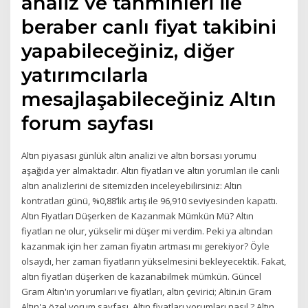
analiz ve tahminleri ile
beraber canlı fiyat takibini
yapabileceğiniz, diğer
yatırımcılarla
mesajlaşabileceğiniz Altın
forum sayfası
Altın piyasası günlük altın analizi ve altın borsası yorumu
aşağıda yer almaktadır. Altın fiyatları ve altın yorumları ile canlı
altın analizlerini de sitemizden inceleyebilirsiniz: Altın
kontratları günü, %0,88’lik artış ile 96,910 seviyesinden kapattı.
Altın Fiyatları Düşerken de Kazanmak Mümkün Mü? Altın
fiyatları ne olur, yükselir mi düşer mi verdim. Peki ya altından
kazanmak için her zaman fiyatın artması mı gerekiyor? Öyle
olsaydı, her zaman fiyatların yükselmesini bekleyecektik. Fakat,
altın fiyatları düşerken de kazanabilmek mümkün. Güncel
Gram Altın'ın yorumları ve fiyatları, altın çevirici; Altin.in Gram
Altın'a özel yorum sayfası. Altın fiyatları yorumları nasıl ? Altın